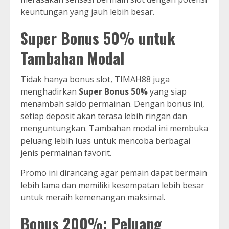
keuntungan yang jauh lebih besar.
Super Bonus 50% untuk
Tambahan Modal
Tidak hanya bonus slot, TIMAH88 juga
menghadirkan
Super Bonus 50%
yang siap
menambah saldo permainan. Dengan bonus ini,
setiap deposit akan terasa lebih ringan dan
menguntungkan. Tambahan modal ini membuka
peluang lebih luas untuk mencoba berbagai
jenis permainan favorit.
Promo ini dirancang agar pemain dapat bermain
lebih lama dan memiliki kesempatan lebih besar
untuk meraih kemenangan maksimal.
Bonus 200%: Peluang