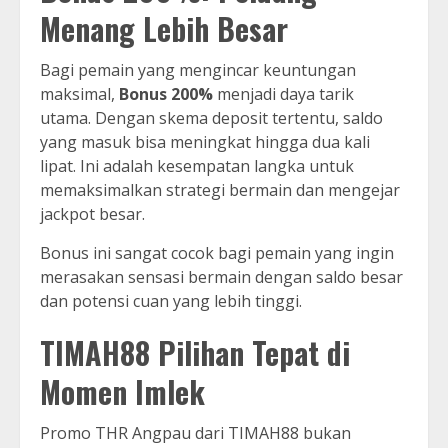
Menang Lebih Besar
Bagi pemain yang mengincar keuntungan
maksimal,
Bonus 200%
menjadi daya tarik
utama. Dengan skema deposit tertentu, saldo
yang masuk bisa meningkat hingga dua kali
lipat. Ini adalah kesempatan langka untuk
memaksimalkan strategi bermain dan mengejar
jackpot besar.
Bonus ini sangat cocok bagi pemain yang ingin
merasakan sensasi bermain dengan saldo besar
dan potensi cuan yang lebih tinggi.
TIMAH88 Pilihan Tepat di
Momen Imlek
Promo THR Angpau dari TIMAH88 bukan