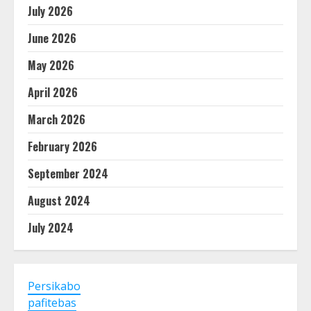
July 2026
June 2026
May 2026
April 2026
March 2026
February 2026
September 2024
August 2024
July 2024
Persikabo
pafitebas