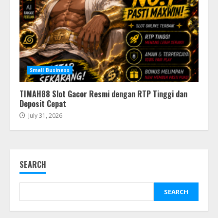
Small Business
TIMAH88 Slot Gacor Resmi dengan RTP Tinggi dan
Deposit Cepat
July 31, 2026
SEARCH
SEARCH