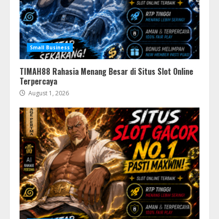
Small Business
TIMAH88 Rahasia Menang Besar di Situs Slot Online
Terpercaya
August 1, 2026