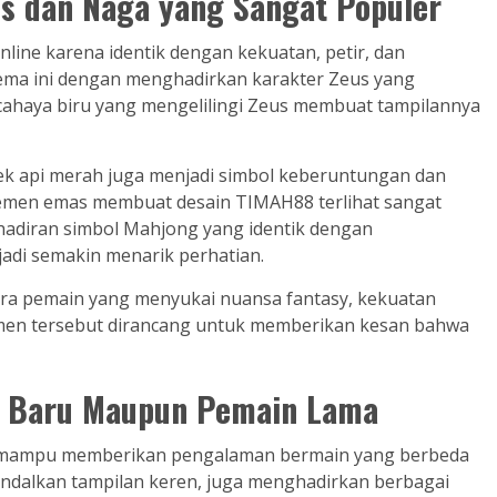
 dan Naga yang Sangat Populer
online karena identik dengan kekuatan, petir, dan
a ini dengan menghadirkan karakter Zeus yang
cahaya biru yang mengelilingi Zeus membuat tampilannya
fek api merah juga menjadi simbol keberuntungan dan
elemen emas membuat desain TIMAH88 terlihat sangat
adiran simbol Mahjong yang identik dengan
adi semakin menarik perhatian.
para pemain yang menyukai nuansa fantasy, kekuatan
emen tersebut dirancang untuk memberikan kesan bahwa
n Baru Maupun Pemain Lama
a mampu memberikan pengalaman bermain yang berbeda
andalkan tampilan keren, juga menghadirkan berbagai