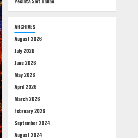
Pecinta Slot Online
ARCHIVES
August 2026
July 2026
June 2026
May 2026
April 2026
March 2026
February 2026
September 2024
August 2024