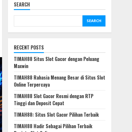
SEARCH
SEARCH
RECENT POSTS
TIMAH88 Situs Slot Gacor dengan Peluang
Maxwin
TIMAH88 Rahasia Menang Besar di Situs Slot
Online Terpercaya
TIMAH88 Slot Gacor Resmi dengan RTP
Tinggi dan Deposit Cepat
TIMAH88: Situs Slot Gacor Pilihan Terbaik
TIMAH88 Hadir Sebagai Pilihan Terbaik