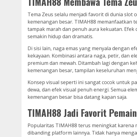
TIMAH88 Membawa Tema Zeus
Tema Zeus selalu menjadi favorit di dunia slot 
kemenangan besar. TIMAH88 memanfaatkan tem
tampak marah dan penuh aura kekuatan. Efek 
semakin hidup dan dramatis.
Di sisi lain, naga emas yang menyala dengan e
kekayaan. Kombinasi antara naga, petir, dan 
premium dan mewah. Ditambah lagi dengan keh
kemenangan besar, tampilan keseluruhan menj
Konsep visual seperti ini sangat cocok untuk 
dewa, dan efek visual penuh energi. Semua el
kemenangan besar bisa datang kapan saja.
TIMAH88 Jadi Favorit Pemai
Popularitas TIMAH88 terus meningkat karen
dibanding platform lainnya. Tidak hanya meng