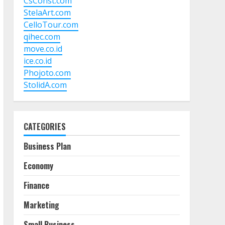
CsConst.com
StelaArt.com
CelloTour.com
qihec.com
move.co.id
ice.co.id
Phojoto.com
StolidA.com
CATEGORIES
Business Plan
Economy
Finance
Marketing
Small Business