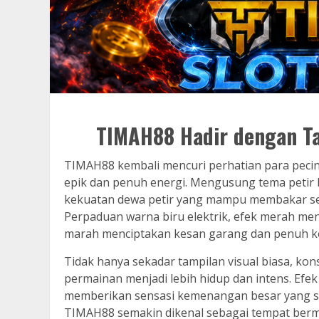
TIMAH88 Hadir dengan Ta
TIMAH88 kembali mencuri perhatian para pecint
epik dan penuh energi. Mengusung tema petir b
kekuatan dewa petir yang mampu membakar sem
Perpaduan warna biru elektrik, efek merah me
marah menciptakan kesan garang dan penuh k
Tidak hanya sekadar tampilan visual biasa, 
permainan menjadi lebih hidup dan intens. Efek
memberikan sensasi kemenangan besar yang si
TIMAH88 semakin dikenal sebagai tempat berma