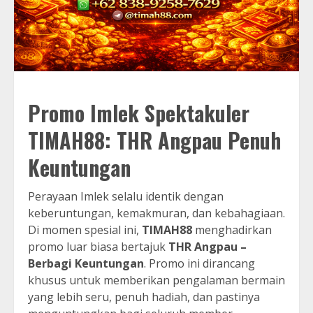
Promo Imlek Spektakuler
TIMAH88: THR Angpau Penuh
Keuntungan
Perayaan Imlek selalu identik dengan
keberuntungan, kemakmuran, dan kebahagiaan.
Di momen spesial ini,
TIMAH88
menghadirkan
promo luar biasa bertajuk
THR Angpau –
Berbagi Keuntungan
. Promo ini dirancang
khusus untuk memberikan pengalaman bermain
yang lebih seru, penuh hadiah, dan pastinya