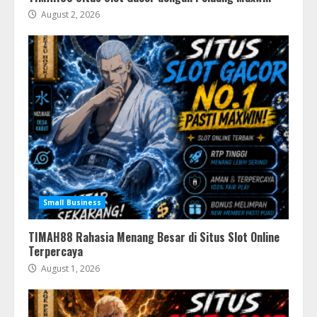
August 2, 2026
Small Business
TIMAH88 Rahasia Menang Besar di Situs Slot Online
Terpercaya
August 1, 2026