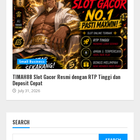
Small Business
TIMAH88 Slot Gacor Resmi dengan RTP Tinggi dan
Deposit Cepat
July 31, 2026
SEARCH
SEARCH