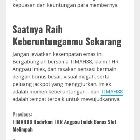
kepuasan dan keuntungan para membernya.
Saatnya Raih
Keberuntunganmu Sekarang
Jangan lewatkan kesempatan emas ini.
Bergabunglah bersama TIMAH88, klaim THR
Angpau Imlek, dan rasakan sensasi bermain
dengan bonus besar, visual megah, serta
peluang jackpot yang menggiurkan. Imlek
adalah momen keberuntungan—dan
TIMAH88
adalah tempat terbaik untuk mewujudkannya.
Continue
Previous:
TIMAH88 Hadirkan THR Angpau Imlek Bonus Slot
Reading
Melimpah