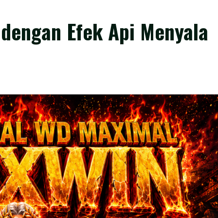
dengan Efek Api Menyala