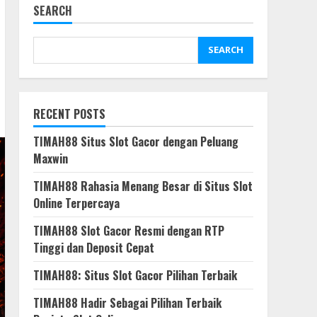
SEARCH
SEARCH
RECENT POSTS
TIMAH88 Situs Slot Gacor dengan Peluang
Maxwin
TIMAH88 Rahasia Menang Besar di Situs Slot
Online Terpercaya
TIMAH88 Slot Gacor Resmi dengan RTP
Tinggi dan Deposit Cepat
TIMAH88: Situs Slot Gacor Pilihan Terbaik
TIMAH88 Hadir Sebagai Pilihan Terbaik