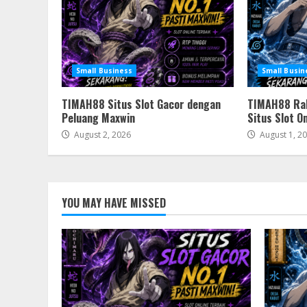
Small Business
Small Busin
TIMAH88 Situs Slot Gacor dengan
TIMAH88 Rah
Peluang Maxwin
Situs Slot O
August 2, 2026
August 1, 2
YOU MAY HAVE MISSED