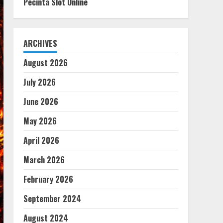
Pecinta Slot Online
ARCHIVES
August 2026
July 2026
June 2026
May 2026
April 2026
March 2026
February 2026
September 2024
August 2024