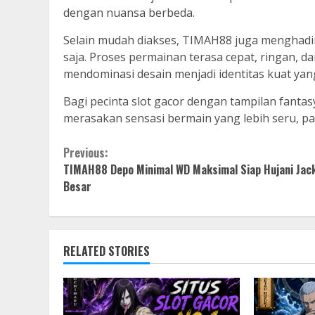
dengan nuansa berbeda.
Selain mudah diakses, TIMAH88 juga menghadi
saja. Proses permainan terasa cepat, ringan, 
mendominasi desain menjadi identitas kuat yan
Bagi pecinta slot gacor dengan tampilan fanta
merasakan sensasi bermain yang lebih seru, pa
Continue
Previous:
TIMAH88 Depo Minimal WD Maksimal Siap Hujani Jac
Reading
Besar
RELATED STORIES