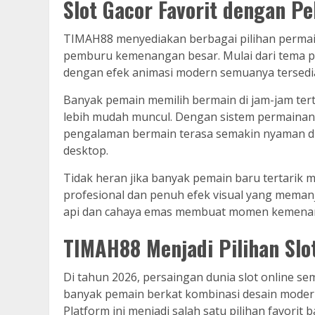
Slot Gacor Favorit dengan P
TIMAH88 menyediakan berbagai pilihan permain
pemburu kemenangan besar. Mulai dari tema p
dengan efek animasi modern semuanya tersedia 
Banyak pemain memilih bermain di jam-jam tert
lebih mudah muncul. Dengan sistem permainan y
pengalaman bermain terasa semakin nyaman d
desktop.
Tidak heran jika banyak pemain baru tertarik
profesional dan penuh efek visual yang meman
api dan cahaya emas membuat momen kemenang
TIMAH88 Menjadi Pilihan Slo
Di tahun 2026, persaingan dunia slot online s
banyak pemain berkat kombinasi desain modern,
Platform ini menjadi salah satu pilihan favorit