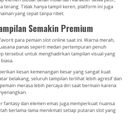
 terang. Tidak hanya tampil keren, platform ini juga
mainan yang cepat tanpa ribet.
Tampilan Semakin Premium
avorit para pemain slot online saat ini. Warna merah,
suasana panas seperti medan pertempuran penuh
tersebut untuk menghadirkan tampilan visual yang
biasa.
berikan kesan kemenangan besar yang sangat kuat.
tar belakang, seluruh tampilan terlihat lebih agresif dan
emain merasa lebih percaya diri saat bermain karena
enyenangkan.
ter fantasy dan elemen emas juga memperkuat nuansa
ah berlama-lama menikmati setiap putaran slot yang