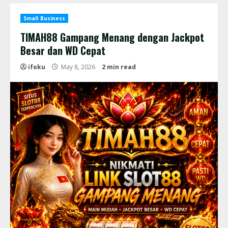
Small Business
TIMAH88 Gampang Menang dengan Jackpot
Besar dan WD Cepat
ifoku
May 8, 2026
2 min read