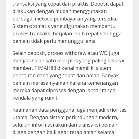
transaksi yang cepat dan praktis. Deposit dapat
dilakukan dengan mudah menggunakan
berbagai metode pembayaran yang tersedia.
Sistem otomatis yang digunakan membantu
proses transaksi berjalan lebih cepat sehingga
pemain tidak perlu menunggu lama.
Selain deposit, proses withdraw atau WD juga
menjadi salah satu nilai plus yang paling disukai
member. TIMAH88 dikenal memiliki sistem
pencairan dana yang cepat dan aman. Banyak
pemain merasa nyaman karena kemenangan
mereka dapat diproses dengan lancar tanpa
kendala yang rumit.
Keamanan data pengguna juga menjadi prioritas
utama. Dengan sistem perlindungan modern,
seluruh informasi akun dan transaksi pemain
dijaga dengan baik agar tetap aman selama