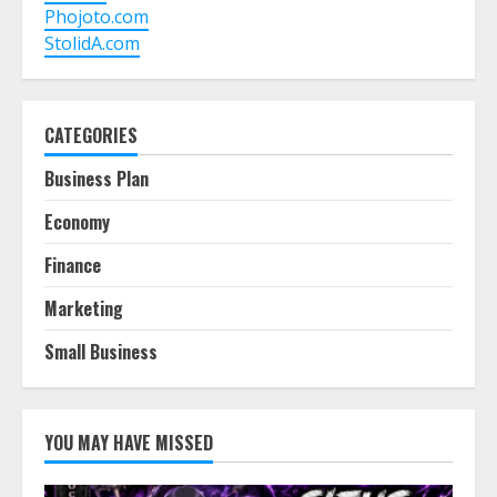
Phojoto.com
StolidA.com
CATEGORIES
Business Plan
Economy
Finance
Marketing
Small Business
YOU MAY HAVE MISSED