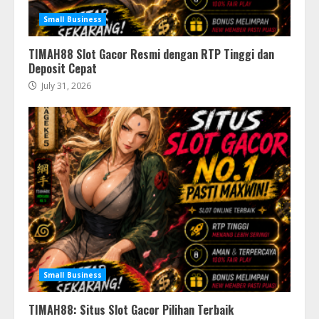
Small Business
TIMAH88 Slot Gacor Resmi dengan RTP Tinggi dan
Deposit Cepat
July 31, 2026
Small Business
TIMAH88: Situs Slot Gacor Pilihan Terbaik