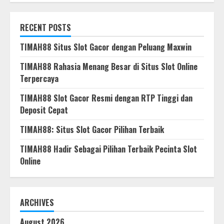
RECENT POSTS
TIMAH88 Situs Slot Gacor dengan Peluang Maxwin
TIMAH88 Rahasia Menang Besar di Situs Slot Online
Terpercaya
TIMAH88 Slot Gacor Resmi dengan RTP Tinggi dan
Deposit Cepat
TIMAH88: Situs Slot Gacor Pilihan Terbaik
TIMAH88 Hadir Sebagai Pilihan Terbaik Pecinta Slot
Online
ARCHIVES
August 2026