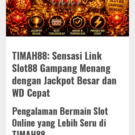
TIMAH88: Sensasi Link
Slot88 Gampang Menang
dengan Jackpot Besar dan
WD Cepat
Pengalaman Bermain Slot
Online yang Lebih Seru di
TIMAH88