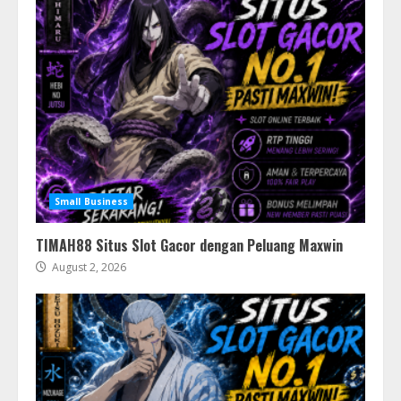
Small Business
TIMAH88 Situs Slot Gacor dengan Peluang Maxwin
August 2, 2026