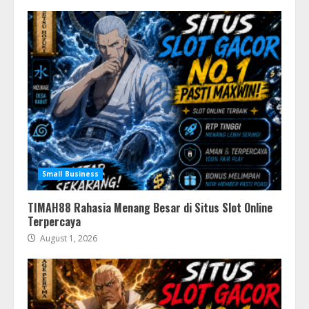
Small Business
TIMAH88 Rahasia Menang Besar di Situs Slot Online
Terpercaya
August 1, 2026