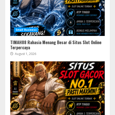
Small Business
TIMAH88 Rahasia Menang Besar di Situs Slot Online
Terpercaya
August 1, 2026