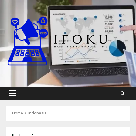
Skip
to
content
Primary
Menu
Home
Indonesia