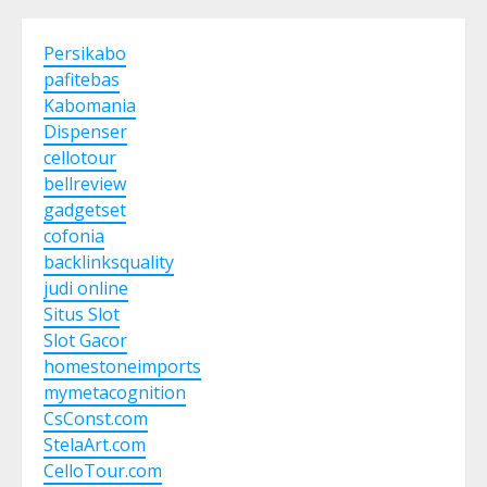
Persikabo
pafitebas
Kabomania
Dispenser
cellotour
bellreview
gadgetset
cofonia
backlinksquality
judi online
Situs Slot
Slot Gacor
homestoneimports
mymetacognition
CsConst.com
StelaArt.com
CelloTour.com