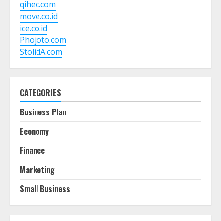
qihec.com
move.co.id
ice.co.id
Phojoto.com
StolidA.com
CATEGORIES
Business Plan
Economy
Finance
Marketing
Small Business