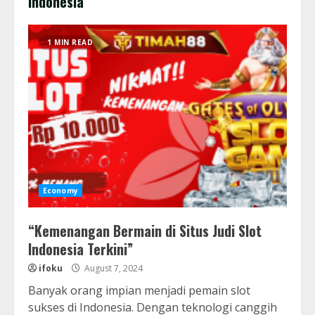
Indonesia
1 MIN READ
Economy
“Kemenangan Bermain di Situs Judi Slot
Indonesia Terkini”
ifoku
August 7, 2024
Banyak orang impian menjadi pemain slot
sukses di Indonesia. Dengan teknologi canggih