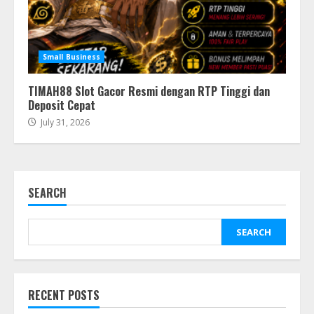
Small Business
TIMAH88 Slot Gacor Resmi dengan RTP Tinggi dan
Deposit Cepat
July 31, 2026
SEARCH
SEARCH
RECENT POSTS