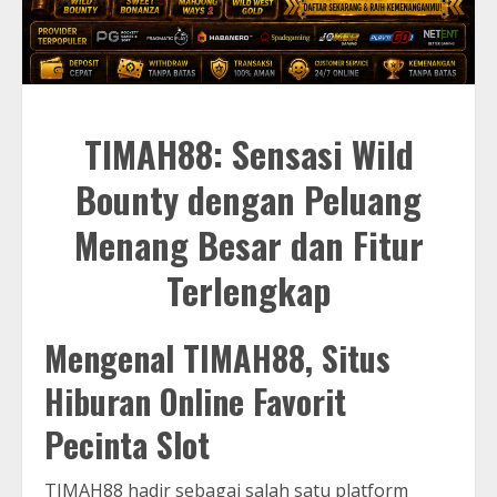
TIMAH88: Sensasi Wild
Bounty dengan Peluang
Menang Besar dan Fitur
Terlengkap
Mengenal TIMAH88, Situs
Hiburan Online Favorit
Pecinta Slot
TIMAH88 hadir sebagai salah satu platform