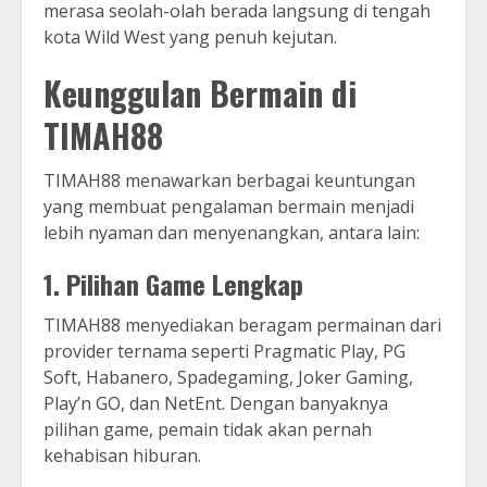
merasa seolah-olah berada langsung di tengah
kota Wild West yang penuh kejutan.
Keunggulan Bermain di
TIMAH88
TIMAH88 menawarkan berbagai keuntungan
yang membuat pengalaman bermain menjadi
lebih nyaman dan menyenangkan, antara lain:
1. Pilihan Game Lengkap
TIMAH88 menyediakan beragam permainan dari
provider ternama seperti Pragmatic Play, PG
Soft, Habanero, Spadegaming, Joker Gaming,
Play’n GO, dan NetEnt. Dengan banyaknya
pilihan game, pemain tidak akan pernah
kehabisan hiburan.