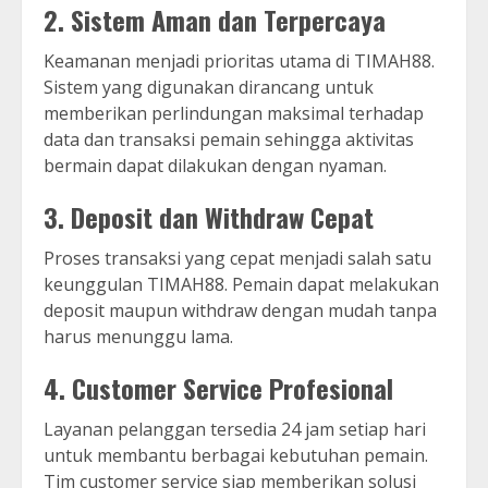
2. Sistem Aman dan Terpercaya
Keamanan menjadi prioritas utama di TIMAH88.
Sistem yang digunakan dirancang untuk
memberikan perlindungan maksimal terhadap
data dan transaksi pemain sehingga aktivitas
bermain dapat dilakukan dengan nyaman.
3. Deposit dan Withdraw Cepat
Proses transaksi yang cepat menjadi salah satu
keunggulan TIMAH88. Pemain dapat melakukan
deposit maupun withdraw dengan mudah tanpa
harus menunggu lama.
4. Customer Service Profesional
Layanan pelanggan tersedia 24 jam setiap hari
untuk membantu berbagai kebutuhan pemain.
Tim customer service siap memberikan solusi