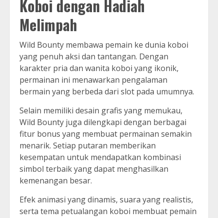
Koboi dengan Hadiah
Melimpah
Wild Bounty membawa pemain ke dunia koboi
yang penuh aksi dan tantangan. Dengan
karakter pria dan wanita koboi yang ikonik,
permainan ini menawarkan pengalaman
bermain yang berbeda dari slot pada umumnya.
Selain memiliki desain grafis yang memukau,
Wild Bounty juga dilengkapi dengan berbagai
fitur bonus yang membuat permainan semakin
menarik. Setiap putaran memberikan
kesempatan untuk mendapatkan kombinasi
simbol terbaik yang dapat menghasilkan
kemenangan besar.
Efek animasi yang dinamis, suara yang realistis,
serta tema petualangan koboi membuat pemain