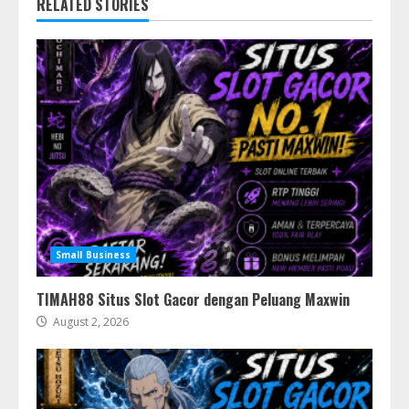
RELATED STORIES
Small Business
TIMAH88 Situs Slot Gacor dengan Peluang Maxwin
August 2, 2026